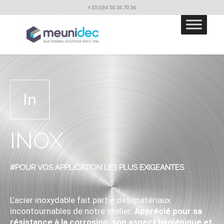
+33 (0)4 50 34 70 56
INOX
#POUR VOS APPLICATION LES PLUS EXIGEANTES
L’acier inoxydable fait partie des matériaux
incontournables de notre atelier.
Apprécié pour sa
résistance à la corrosion, son aspect hygiénique et