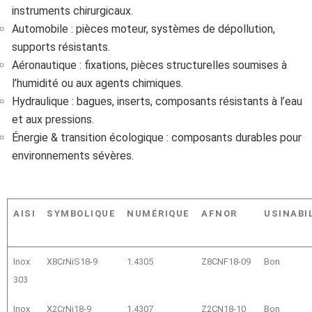
instruments chirurgicaux.
Automobile : pièces moteur, systèmes de dépollution,
supports résistants.
Aéronautique : fixations, pièces structurelles soumises à
l’humidité ou aux agents chimiques.
Hydraulique : bagues, inserts, composants résistants à l’eau
et aux pressions.
Énergie & transition écologique : composants durables pour
environnements sévères.
AISI
SYMBOLIQUE
NUMÉRIQUE
AFNOR
USINABI
Inox
X8CrNiS18-9
1.4305
Z8CNF18-09
Bon
303
Inox
X2CrNi18-9
1.4307
Z2CN18-10
Bon