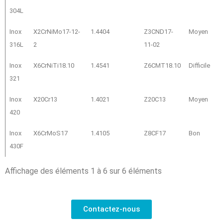
304L
Inox
X2CrNiMo17-12-
1.4404
Z3CND17-
Moyen
316L
2
11-02
Inox
X6CrNiTi18.10
1.4541
Z6CMT18.10
Difficile
321
Inox
X20Cr13
1.4021
Z20C13
Moyen
420
Inox
X6CrMoS17
1.4105
Z8CF17
Bon
430F
Affichage des éléments 1 à 6 sur 6 éléments
Contactez-nous